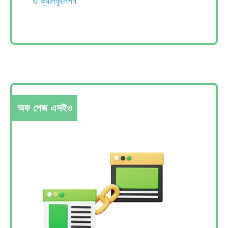
ও ক্যালকুলেশন
অফ পেজ এসইও