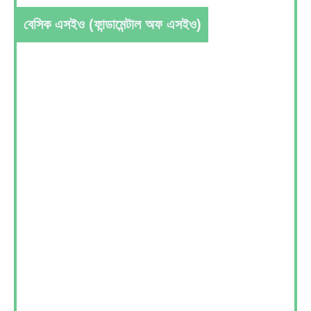
বেসিক এসইও (ফান্ডামেন্টাল অফ এসইও)