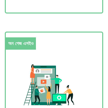
অন পেজ এসইও